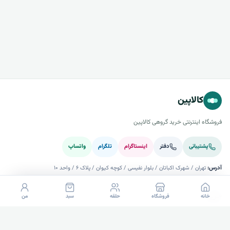
کالاپین
فروشگاه اینترنتی خرید گروهی کالاپین
پشتیبانی
دفتر
اینستاگرام
تلگرام
واتساپ
آدرس:
تهران / شهرک اکباتان / بلوار نفیسی / کوچه کیوان / پلاک ۶ / واحد ۱۰
خرید
خانه
فروشگاه
حلقه
سبد
من
راهنما