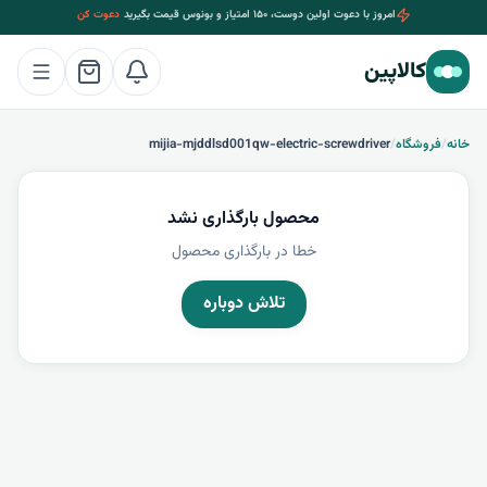
امروز با دعوت اولین دوست، ۱۵۰ امتیاز و بونوس قیمت بگیرید
دعوت کن
کالاپین
خانه
/
فروشگاه
/
mijia-mjddlsd001qw-electric-screwdriver
محصول بارگذاری نشد
خطا در بارگذاری محصول
تلاش دوباره