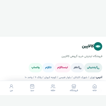
کالاپین
فروشگاه اینترنتی خرید گروهی کالاپین
پشتیبانی
دفتر
اینستاگرام
تلگرام
واتساپ
آدرس:
تهران / شهرک اکباتان / بلوار نفیسی / کوچه کیوان / پلاک ۶ / واحد ۱۰
خرید
خانه
فروشگاه
حلقه
سبد
من
راهنما