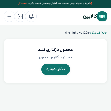
امروز با دعوت اولین دوست، ۱۵۰ امتیاز و بونوس قیمت بگیرید
دعوت کن
کالاپین
خانه
/
فروشگاه
/
ring-light-yq320a
محصول بارگذاری نشد
خطا در بارگذاری محصول
تلاش دوباره