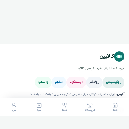
کالاپین
فروشگاه اینترنتی خرید گروهی کالاپین
پشتیبانی
دفتر
اینستاگرام
تلگرام
واتساپ
آدرس:
تهران / شهرک اکباتان / بلوار نفیسی / کوچه کیوان / پلاک ۶ / واحد ۱۰
خرید
خانه
فروشگاه
حلقه
سبد
من
راهنما