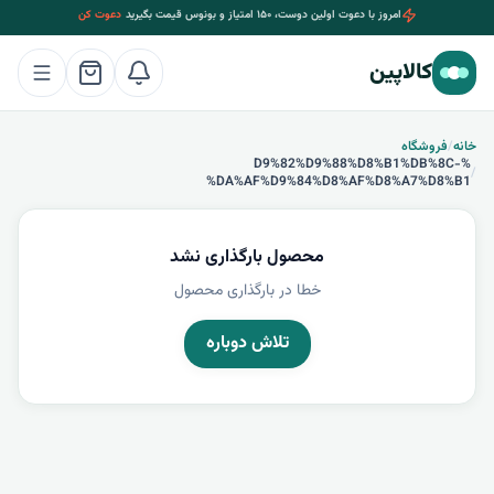
امروز با دعوت اولین دوست، ۱۵۰ امتیاز و بونوس قیمت بگیرید
دعوت کن
کالاپین
خانه
/
فروشگاه
%D9%82%D9%88%D8%B1%DB%8C-
/
%DA%AF%D9%84%D8%AF%D8%A7%D8%B1
محصول بارگذاری نشد
خطا در بارگذاری محصول
تلاش دوباره