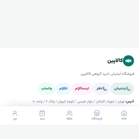
کالاپین
فروشگاه اینترنتی خرید گروهی کالاپین
پشتیبانی
دفتر
اینستاگرام
تلگرام
واتساپ
آدرس:
تهران / شهرک اکباتان / بلوار نفیسی / کوچه کیوان / پلاک ۶ / واحد ۱۰
خرید
خانه
فروشگاه
حلقه
سبد
من
راهنما