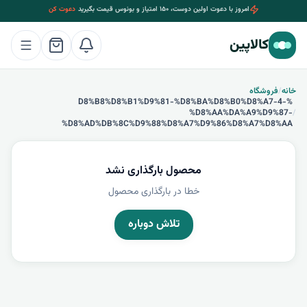
امروز با دعوت اولین دوست، ۱۵۰ امتیاز و بونوس قیمت بگیرید
دعوت کن
کالاپین
خانه
/
فروشگاه
%D8%B8%D8%B1%D9%81-%D8%BA%D8%B0%D8%A7-4-
%D8%AA%DA%A9%D9%87-
/
%D8%AD%DB%8C%D9%88%D8%A7%D9%86%D8%A7%D8%AA
محصول بارگذاری نشد
خطا در بارگذاری محصول
تلاش دوباره