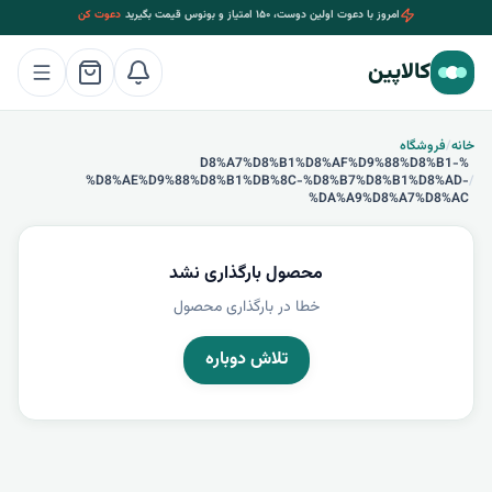
امروز با دعوت اولین دوست، ۱۵۰ امتیاز و بونوس قیمت بگیرید
دعوت کن
کالاپین
خانه
/
فروشگاه
%D8%A7%D8%B1%D8%AF%D9%88%D8%B1-
%D8%AE%D9%88%D8%B1%DB%8C-%D8%B7%D8%B1%D8%AD-
/
%DA%A9%D8%A7%D8%AC
محصول بارگذاری نشد
خطا در بارگذاری محصول
تلاش دوباره