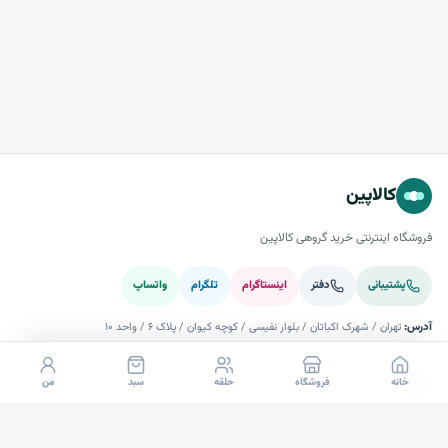
کالاپین
فروشگاه اینترنتی خرید گروهی کالاپین
پشتیبانی
دفتر
اینستاگرام
تلگرام
واتساپ
آدرس:
تهران / شهرک اکباتان / بلوار نفیسی / کوچه کیوان / پلاک ۶ / واحد ۱۰
خرید
خانه
فروشگاه
حلقه
سبد
من
راهنما